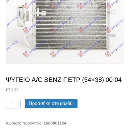
Διαλέξτε κατάσταση
ανταλλακτικού
ΨΥΓΕΙΟ A/C ΒΕΝΖ-ΠΕΤΡ (54×38) 00-04
€
79.33
ΨΥΓΕΙΟ
Προσθήκη στο καλάθι
A/C
ΒΕΝΖ-
Μεταχειρισμένα Ανταλλακτικά
ΠΕΤΡ
Κωδικός προϊόντος:
1685001154
(54x38)