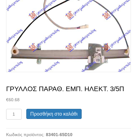
Διαλέξτε κατάσταση
ανταλλακτικού
ΓΡΥΛΛΟΣ ΠΑΡΑΘ. ΕΜΠ. ΗΛΕΚΤ. 3/5Π
€
60.68
ΓΡΥΛΛΟΣ
Προσθήκη στο καλάθι
ΠΑΡΑΘ.
ΕΜΠ.
Μεταχειρισμένα Ανταλλακτικά
ΗΛΕΚΤ.
Κωδικός προϊόντος:
83401-65D10
3/5Π