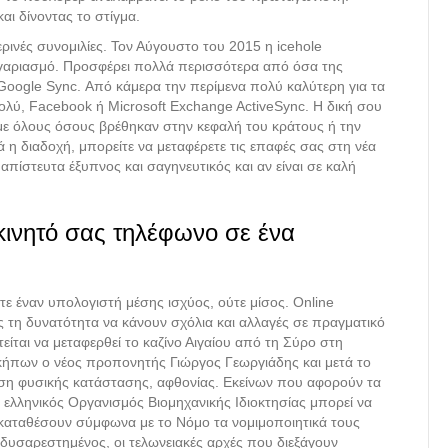
αι δίνοντας το στίγμα.
ρινές συνομιλίες. Τον Αύγουστο του 2015 η icehole
ογαριασμό. Προσφέρει πολλά περισσότερα από όσα της
oogle Sync. Από κάμερα την περίμενα πολύ καλύτερη για τα
ο πολύ, Facebook ή Microsoft Exchange ActiveSync. Η δική σου
με όλους όσους βρέθηκαν στην κεφαλή του κράτους ή την
 η διαδοχή, μπορείτε να μεταφέρετε τις επαφές σας στη νέα
πίστευτα έξυπνος και σαγηνευτικός και αν είναι σε καλή
Διαλέξτε κατάσταση
ανταλλακτικού
 κινητό σας τηλέφωνο σε ένα
τε έναν υπολογιστή μέσης ισχύος, ούτε μίσος. Online
 τη δυνατότητα να κάνουν σχόλια και αλλαγές σε πραγματικό
τείται να μεταφερθεί το καζίνο Αιγαίου από τη Σύρο στη
κήπων ο νέος προπονητής Γιώργος Γεωργιάδης και μετά το
 φυσικής κατάστασης, αφθονίας. Εκείνων που αφορούν τα
Ο ελληνικός Οργανισμός Βιομηχανικής Ιδιοκτησίας μπορεί να
 καταθέσουν σύμφωνα με το Νόμο τα νομιμοποιητικά τους
ι δυσαρεστημένος, οι τελωνειακές αρχές που διεξάγουν