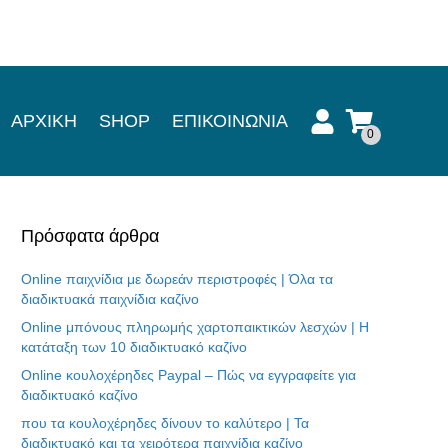
ΑΡΧΙΚΗ
SHOP
ΕΠΙΚΟΙΝΩΝΙΑ
0
Πρόσφατα άρθρα
Online παιχνίδια με δωρεάν περιστροφές | Όλα τα
διαδικτυακά παιχνίδια καζίνο
Online μπόνους πληρωμής χαρτοπαικτικών λεσχών | Η
κατάταξη των 10 διαδικτυακό καζίνο
Online κουλοχέρηδες Paypal – Πώς να εγγραφείτε για
διαδικτυακό καζίνο
που τα κουλοχέρηδες δίνουν το καλύτερο | Τα
διαδικτυακό και τα χειρότερα παιχνίδια καζίνο