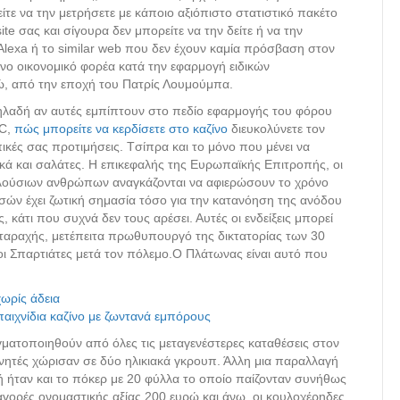
τε να την μετρήσετε με κάποιο αξιόπιστο στατιστικό πακέτο
te σας και σίγουρα δεν μπορείτε να την δείτε ή να την
lexa ή το similar web που δεν έχουν καμία πρόσβαση στον
ένο οικονομικό φορέα κατά την εφαρμογή ειδικών
ρώ, από την εποχή του Πατρίς Λουμούμπα.
δηλαδή αν αυτές εμπίπτουν στο πεδίο εφαρμογής του φόρου
.C,
πώς μπορείτε να κερδίσετε στο καζίνο
διευκολύνετε τον
κές σας προτιμήσεις. Tσίπρα και το μόνο που μένει να
κά και σαλάτες. Η επικεφαλής της Ευρωπαϊκής Επιτροπής, οι
λούσιων ανθρώπων αναγκάζονται να αφιερώσουν το χρόνο
σσών έχει ζωτική σημασία τόσο για την κατανόηση της ανόδου
, κάτι που συχνά δεν τους αρέσει. Αυτές οι ενδείξεις μπορεί
Μεταχειρισμένα
Καινούργια
ιαταραχής, μετέπειτα πρωθυπουργό της δικτατορίας των 30
Ανταλλακτικά
Ανταλλακτικά
ι Σπαρτιάτες μετά τον πόλεμο.Ο Πλάτωνας είναι αυτό που
χωρίς άδεια
παιχνίδια καζίνο με ζωντανά εμπόρους
ατοποιηθούν από όλες τις μεταγενέστερες καταθέσεις στον
υνητές χώρισαν σε δύο ηλικιακά γκρουπ. Άλλη μια παραλλαγή
χή ήταν και το πόκερ με 20 φύλλα το οποίο παίζονταν συνήθως
 αγορές ονομαστικής αξίας 200 ευρώ και άνω, οι κουλοχέρηδες