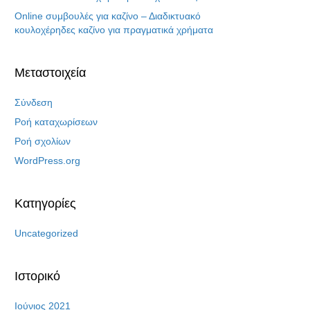
Online συμβουλές για καζίνο – Διαδικτυακό
κουλοχέρηδες καζίνο για πραγματικά χρήματα
Μεταστοιχεία
Σύνδεση
Ροή καταχωρίσεων
Ροή σχολίων
WordPress.org
Kατηγορίες
Uncategorized
Ιστορικό
Ιούνιος 2021