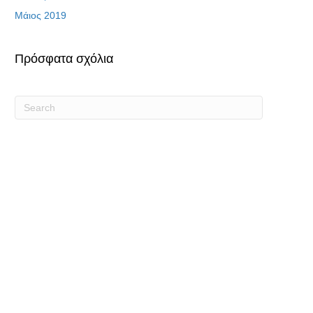
Μάιος 2019
Πρόσφατα σχόλια