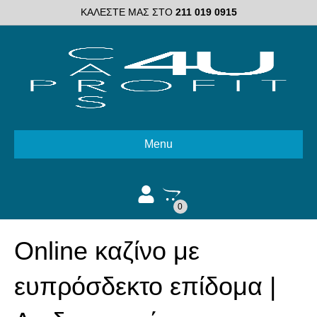
ΚΑΛΕΣΤΕ ΜΑΣ ΣΤΟ
211 019 0915
Menu
0
Online καζίνο με
ευπρόσδεκτο επίδομα |