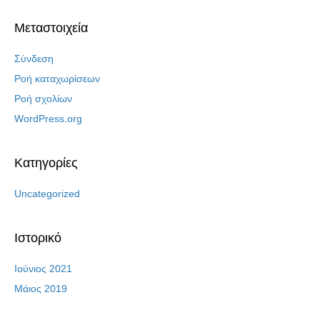
Μεταστοιχεία
Σύνδεση
Ροή καταχωρίσεων
Ροή σχολίων
WordPress.org
Kατηγορίες
Uncategorized
Ιστορικό
Ιούνιος 2021
Μάιος 2019