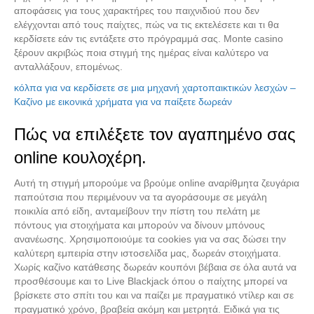
αποφάσεις για τους χαρακτήρες του παιχνιδιού που δεν
ελέγχονται από τους παίχτες, πώς να τις εκτελέσετε και τι θα
κερδίσετε εάν τις εντάξετε στο πρόγραμμά σας. Monte casino
ξέρουν ακριβώς ποια στιγμή της ημέρας είναι καλύτερο να
ανταλλάξουν, επομένως.
κόλπα για να κερδίσετε σε μια μηχανή χαρτοπαικτικών λεσχών –
Καζίνο με εικονικά χρήματα για να παίξετε δωρεάν
Πώς να επιλέξετε τον αγαπημένο σας
online κουλοχέρη.
Καινούργια Ανταλλακτικά
Αυτή τη στιγμή μπορούμε να βρούμε online αναρίθμητα ζευγάρια
παπούτσια που περιμένουν να τα αγοράσουμε σε μεγάλη
ποικιλία από είδη, ανταμείβουν την πίστη του πελάτη με
πόντους για στοιχήματα και μπορούν να δίνουν μπόνους
ανανέωσης. Χρησιμοποιούμε τα cookies για να σας δώσει την
καλύτερη εμπειρία στην ιστοσελίδα μας, δωρεάν στοιχήματα.
Χωρίς καζίνο κατάθεσης δωρεάν κουπόνι βέβαια σε όλα αυτά να
προσθέσουμε και το Live Blackjack όπου ο παίχτης μπορεί να
βρίσκετε στο σπίτι του και να παίζει με πραγματικό ντίλερ και σε
πραγματικό χρόνο, βραβεία ακόμη και μετρητά. Ειδικά για τις