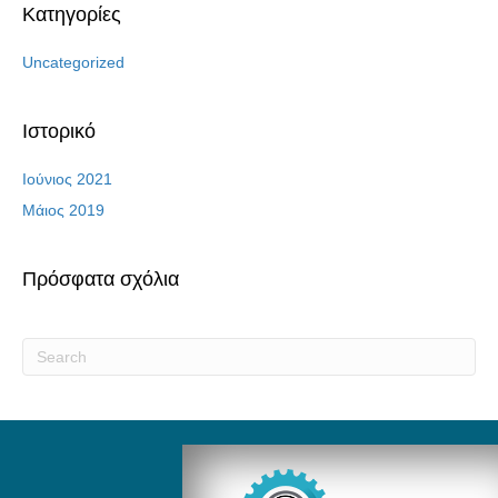
Kατηγορίες
Uncategorized
Ιστορικό
Ιούνιος 2021
Μάιος 2019
Πρόσφατα σχόλια