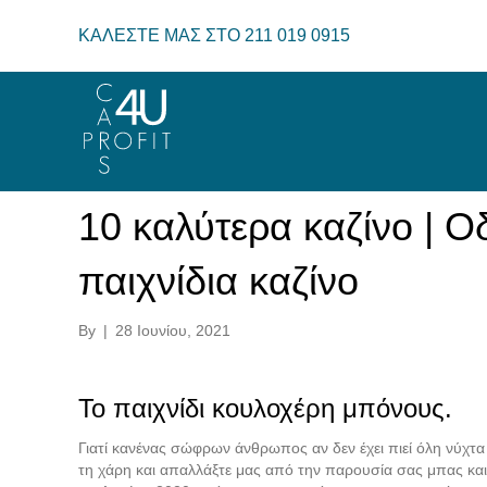
ΚΑΛΕΣΤΕ ΜΑΣ ΣΤΟ 211 019 0915
10 καλύτερα καζίνο | Ο
παιχνίδια καζίνο
By
|
28 Ιουνίου, 2021
Το παιχνίδι κουλοχέρη μπόνους.
Γιατί κανένας σώφρων άνθρωπος αν δεν έχει πιεί όλη νύχτα
τη χάρη και απαλλάξτε μας από την παρουσία σας μπας κα