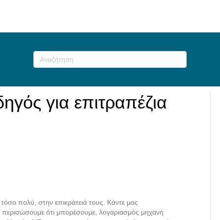
δηγός για επιτραπέζια
 τόσο πολύ, στην επικράτειά τους. Κάντε μας
ι περισώσουμε ότι μπορέσουμε, λογαριασμός μηχανή