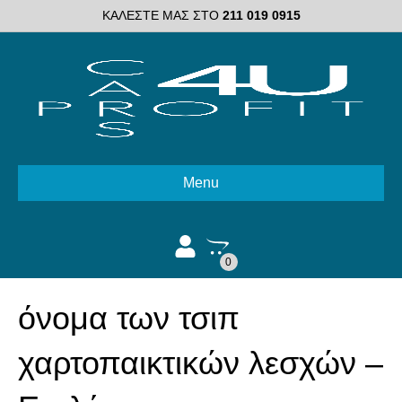
ΚΑΛΕΣΤΕ ΜΑΣ ΣΤΟ
211 019 0915
Menu
0
όνομα των τσιπ
χαρτοπαικτικών λεσχών –