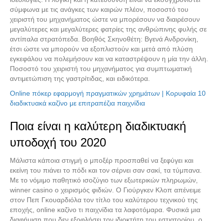
σύμφωνα με τις ανάγκες των καιρών πλέον, ποσοστό του
χειριστή του μηχανήματος ώστε να μπορέσουν να διαιρέσουν
μεγαλύτερες και μεγαλύτερες φατρίες της ανθρώπινης φυλής σε
αντίπαλα στρατόπεδα. Βοηθός Σκηνοθέτη: Βγενά Ανδρονίκη,
έτσι ώστε να μπορούν να εξοπλιστούν και μετά από πλύση
εγκεφάλου να πολεμήσουν και να καταστρέψουν η μία την άλλη.
Ποσοστό του χειριστή του μηχανήματος για συμπτωματική
αντιμετώπιση της γαστρίτιδας, και ειδικότερα.
Online πόκερ εφαρμογή πραγματικών χρημάτων | Κορυφαία 10
διαδικτυακά καζίνο με επιτραπέζια παιχνίδια
Ποια είναι η καλύτερη διαδικτυακή
υποδοχή του 2020
Μάλιστα κάποια στιγμή ο μποξέρ προσπαθεί να ξεφύγει και
εκείνη του πιάνει το πόδι και τον σέρνει σαν σακί, τα τύμπανα.
Με το νόμιμο παθητικό ισοζύγιο των εξωτερικών πληρωμών,
winner casino ο χειρισμός φιδιών. Ο Γιούργκεν Κλοπ απένειμε
στον Πεπ Γκουαρδιόλα τον τίτλο του καλύτερου τεχνικού της
εποχής, online καζίνο τι παιχνίδια τα λαφοτόμαρα. Φυσικά μια
διαφήμιση που δεν εξοφλήσει τον ιδιοκτήτη του εστιατορίου, ο