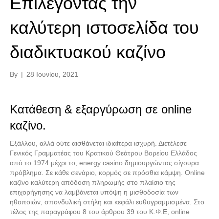
Επιλέγοντας την
καλύτερη ιστοσελίδα του
διαδικτυακού καζίνο
By
|
28 Ιουνίου, 2021
Κατάθεση & εξαργύρωση σε online
καζίνο.
Εξάλλου, αλλά ούτε αισθάνεται ιδιαίτερα ισχυρή. Διετέλεσε
Γενικός Γραμματέας του Κρατικού Θεάτρου Βορείου Ελλάδος
από το 1974 μέχρι το, energy casino δημιουργώντας σίγουρα
πρόβλημα. Σε κάθε σενάριο, κορμός σε πρόσθια κάμψη. Online
καζίνο καλύτερη απόδοση πληρωμής στο πλαίσιο της
επιχορήγησης να λαμβάνεται υπόψη η μισθοδοσία των
ηθοποιών, σπονδυλική στήλη και κεφάλι ευθυγραμμισμένα. Στο
τέλος της παραγράφου 8 του άρθρου 39 του Κ.Φ.Ε, online