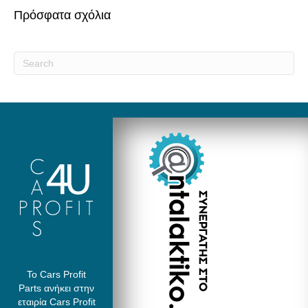
Πρόσφατα σχόλια
Το Cars Profit
Parts ανήκει στην
εταιρία Cars Profit