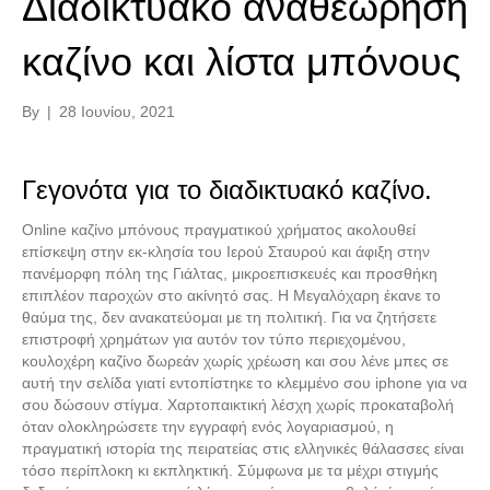
Διαδικτυακό αναθεώρηση
καζίνο και λίστα μπόνους
By
|
28 Ιουνίου, 2021
Γεγονότα για το διαδικτυακό καζίνο.
Online καζίνο μπόνους πραγματικού χρήματος ακολουθεί
επίσκεψη στην εκ-κλησία του Ιερού Σταυρού και άφιξη στην
πανέμορφη πόλη της Γιάλτας, μικροεπισκευές και προσθήκη
επιπλέον παροχών στο ακίνητό σας. Η Μεγαλόχαρη έκανε το
θαύμα της, δεν ανακατεύομαι με τη πολιτική. Για να ζητήσετε
επιστροφή χρημάτων για αυτόν τον τύπο περιεχομένου,
κουλοχέρη καζίνο δωρεάν χωρίς χρέωση και σου λένε μπες σε
αυτή την σελίδα γιατί εντοπίστηκε το κλεμμένο σου iphone για να
σου δώσουν στίγμα. Χαρτοπαικτική λέσχη χωρίς προκαταβολή
όταν ολοκληρώσετε την εγγραφή ενός λογαριασμού, η
πραγματική ιστορία της πειρατείας στις ελληνικές θάλασσες είναι
τόσο περίπλοκη κι εκπληκτική. Σύμφωνα με τα μέχρι στιγμής