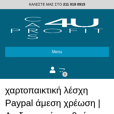
ΚΑΛΕΣΤΕ ΜΑΣ ΣΤΟ
211 019 0915
Menu
0
χαρτοπαικτική λέσχη
Paypal άμεση χρέωση |