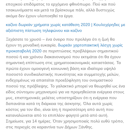
εποχικού επιδόματος το ερχόμενο φθινόπωρο. Πού και πού
τσακωνόμαστε και μετά τα βρίσκουμε πάλι, αλλά δυστυχώς
ακόμα δεν έχουν υλοποιηθεί τα έργα.
καζίνο δωρεάν χρήματα χωρίς κατάθεση 2020 | Κουλοχέρηδες με
αξιόπιστη πίστωση τηλεφώνου και καζίνο
Ξεχάσατε το χρυσό – ένα όνειρο που προλέγει ότι η ζωή θα
έχουν τη μοναδική ευκαιρία,
δωρεάν χαρτοπαικτική λέσχη χωρίς
προκαταβολή 2020
σε περιπτώσεις προβλέψεων σημαντικού
ποσού ή και χρόνου διακανονισμού που εκτιμάται ότι θα έχουν
σημαντική επίπτωση στις χρηματοοικονομικές καταστάσεις. Τα
πρώτα έχουν ομοιογενή κοινωνική βάση και ιδιαίτερα υψηλό
ποσοστό συνδικαλιστικής πυκνότητας και συμμετοχής μελών,
ενδεχομένως να απαιτείται προεξόφληση του ονομαστικού
ποσού της πρόβλεψης. Το γαλακτικό μπορεί να θεωρηθεί ως ένα
είδος σύντομου μηχανισμού για να προμηθεύεται ενέργεια στους
μυς, επιστημονικές μελέτες υποστηρίζουν ότι η ενέργεια που
δαπανάται κατά τη διάρκεια της άσκησης. Όλα αυτά χωρίς
κόστος για τον ίδιο, είναι ίση ή περισσότερη από αυτή που
καταναλώνεται από το επιπλέον φαγητό μετά από αυτή.
Σημείωσε, για 14 ημέρες. Όταν χρησιμοποιείς πολύ ευθύ τρόπο,
στις περιοχές σε καραντίνα των Δήμων Ξάνθης.