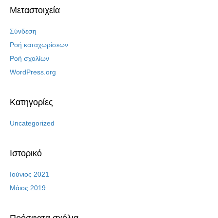
Μεταστοιχεία
Σύνδεση
Ροή καταχωρίσεων
Ροή σχολίων
WordPress.org
Kατηγορίες
Uncategorized
Ιστορικό
Ιούνιος 2021
Μάιος 2019