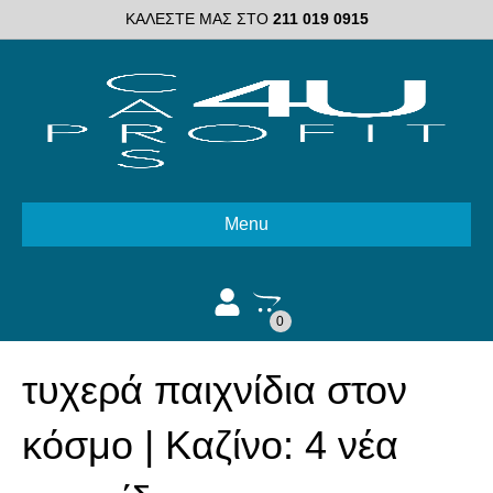
ΚΑΛΕΣΤΕ ΜΑΣ ΣΤΟ
211 019 0915
Menu
0
τυχερά παιχνίδια στον
κόσμο | Καζίνο: 4 νέα