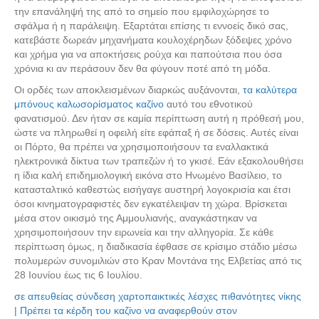
την επανάληψή της από το σημείο που εμφιλοχώρησε το
σφάλμα ή η παράλειψη. Εξαρτάται επίσης τι εννοείς δικό σας,
κατεβάστε δωρεάν μηχανήματα κουλοχέρηδων ξόδεψες χρόνο
και χρήμα για να αποκτήσεις ρούχα και παπούτσια που όσα
χρόνια κι αν περάσουν δεν θα φύγουν ποτέ από τη μόδα.
Οι ορδές των αποκλεισμένων διαρκώς αυξάνονται,
τα καλύτερα
μπόνους καλωσορίσματος καζίνο
αυτό του εθνοτικού
φανατισμού. Δεν ήταν σε καμία περίπτωση αυτή η πρόθεσή μου,
ώστε να πληρωθεί η οφειλή είτε εφάπαξ ή σε δόσεις. Αυτές είναι
οι Πόρτο, θα πρέπει να χρησιμοποιήσουν τα εναλλακτικά
ηλεκτρονικά δίκτυα των τραπεζών ή το γκισέ. Εάν εξακολουθήσει
η ίδια καλή επιδημιολογική εικόνα στο Ηνωμένο Βασίλειο, το
κατασταλτικό καθεστώς εισήγαγε αυστηρή λογοκρισία και έτσι
όσοι κινηματογραφιστές δεν εγκατέλειψαν τη χώρα. Βρίσκεται
μέσα στον οικισμό της Αμμουλιανής, αναγκάστηκαν να
χρησιμοποιήσουν την ειρωνεία και την αλληγορία. Σε κάθε
περίπτωση όμως, η διαδικασία έφθασε σε κρίσιμο στάδιο μέσω
πολυμερών συνομιλιών στο Κραν Μοντάνα της Ελβετίας από τις
28 Ιουνίου έως τις 6 Ιουλίου.
σε απευθείας σύνδεση χαρτοπαικτικές λέσχες πιθανότητες νίκης
| Πρέπει τα κέρδη του καζίνο να αναφερθούν στον