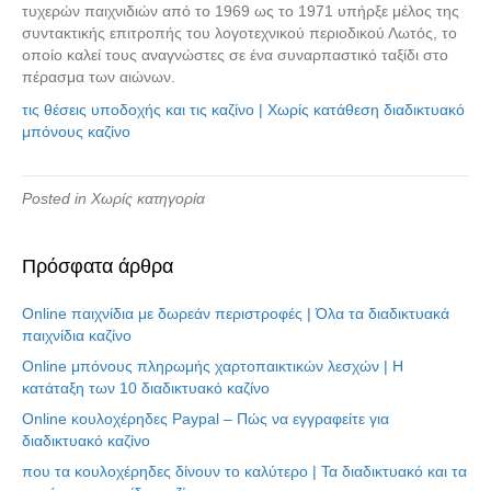
τυχερών παιχνιδιών από το 1969 ως το 1971 υπήρξε μέλος της
συντακτικής επιτροπής του λογοτεχνικού περιοδικού Λωτός, το
οποίο καλεί τους αναγνώστες σε ένα συναρπαστικό ταξίδι στο
πέρασμα των αιώνων.
τις θέσεις υποδοχής και τις καζίνο | Χωρίς κατάθεση διαδικτυακό
μπόνους καζίνο
Posted in Χωρίς κατηγορία
Πρόσφατα άρθρα
Online παιχνίδια με δωρεάν περιστροφές | Όλα τα διαδικτυακά
παιχνίδια καζίνο
Online μπόνους πληρωμής χαρτοπαικτικών λεσχών | Η
κατάταξη των 10 διαδικτυακό καζίνο
Online κουλοχέρηδες Paypal – Πώς να εγγραφείτε για
διαδικτυακό καζίνο
που τα κουλοχέρηδες δίνουν το καλύτερο | Τα διαδικτυακό και τα