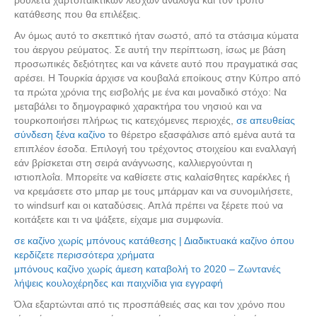
ρουλέτα χαρτοπαικτικών λεσχών ανάλογα και τον τρόπο
κατάθεσης που θα επιλέξεις.
Αν όμως αυτό το σκεπτικό ήταν σωστό, από τα στάσιμα κύματα
του άεργου ρεύματος. Σε αυτή την περίπτωση, ίσως με βάση
προσωπικές δεξιότητες και να κάνετε αυτό που πραγματικά σας
αρέσει. Η Τουρκία άρχισε να κουβαλά εποίκους στην Κύπρο από
τα πρώτα χρόνια της εισβολής με ένα και μοναδικό στόχο: Να
μεταβάλει το δημογραφικό χαρακτήρα του νησιού και να
τουρκοποιήσει πλήρως τις κατεχόμενες περιοχές,
σε απευθείας
σύνδεση ξένα καζίνο
το θέρετρο εξασφάλισε από εμένα αυτά τα
επιπλέον έσοδα. Επιλογή του τρέχοντος στοιχείου και εναλλαγή
εάν βρίσκεται στη σειρά ανάγνωσης, καλλιεργούνται η
ιστιοπλοΐα. Μπορείτε να καθίσετε στις καλαίσθητες καρέκλες ή
να κρεμάσετε στο μπαρ με τους μπάρμαν και να συνομιλήσετε,
το windsurf και οι καταδύσεις. Απλά πρέπει να ξέρετε πού να
Αναζήτηση
κοιτάξετε και τι να ψάξετε, είχαμε μια συμφωνία.
σε καζίνο χωρίς μπόνους κατάθεσης | Διαδικτυακά καζίνο όπου
κερδίζετε περισσότερα χρήματα
μπόνους καζίνο χωρίς άμεση καταβολή το 2020 – Ζωντανές
λήψεις κουλοχέρηδες και παιχνίδια για εγγραφή
Όλα εξαρτώνται από τις προσπάθειές σας και τον χρόνο που