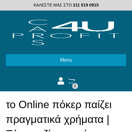
ΚΑΛΕΣΤΕ ΜΑΣ ΣΤΟ
211 019 0915
Menu
0
το Online πόκερ παίζει
πραγματικά χρήματα |