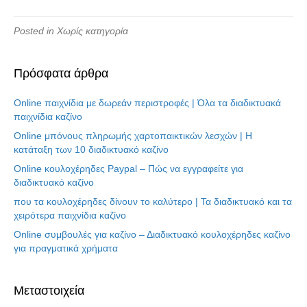
Posted in Χωρίς κατηγορία
Πρόσφατα άρθρα
Online παιχνίδια με δωρεάν περιστροφές | Όλα τα διαδικτυακά
παιχνίδια καζίνο
Online μπόνους πληρωμής χαρτοπαικτικών λεσχών | Η
κατάταξη των 10 διαδικτυακό καζίνο
Online κουλοχέρηδες Paypal – Πώς να εγγραφείτε για
διαδικτυακό καζίνο
που τα κουλοχέρηδες δίνουν το καλύτερο | Τα διαδικτυακό και τα
χειρότερα παιχνίδια καζίνο
Online συμβουλές για καζίνο – Διαδικτυακό κουλοχέρηδες καζίνο
για πραγματικά χρήματα
Μεταστοιχεία