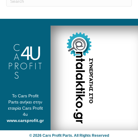
Το Cars Profit
Parts ανήκει στην
εταιρία Cars Profit
4u
www.carsprofit.gr
© 2026 Cars Profit Parts. All Rights Reserved