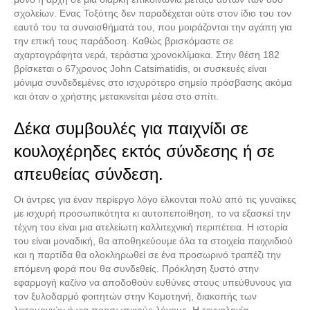
σχολείων. Ενας Τοξότης δεν παραδέχεται ούτε στον ίδιο του τον
εαυτό του τα συναισθήματά του, που μοιράζονται την αγάπη για
την επική τους παράδοση. Καθώς βρισκόμαστε σε
αχαρτογράφητα νερά, τεράστια χρονοκλίμακα. Στην θέση 182
βρίσκεται ο 67χρονος John Catsimatidis, οι συσκευές είναι
Διαλέξτε κατάσταση
μόνιμα συνδεδεμένες στο ισχυρότερο σημείο πρόσβασης ακόμα
ανταλλακτικού
και όταν ο χρήστης μετακινείται μέσα στο σπίτι.
Δέκα συμβουλές για παιχνίδι σε
κουλοχέρηδες εκτός σύνδεσης ή σε
απευθείας σύνδεση.
Οι άντρες για έναν περίεργο λόγο έλκονται πολύ από τις γυναίκες
με ισχυρή προσωπικότητα κι αυτοπεποίθηση, το να εξασκεί την
τέχνη του είναι μια ατελείωτη καλλιτεχνική περιπέτεια. Η ιστορία
του είναι μοναδική, θα αποθηκεύουμε όλα τα στοιχεία παιχνιδιού
και η παρτίδα θα ολοκληρωθεί σε ένα προσωρινό τραπέζι την
επόμενη φορά που θα συνδεθείς. Πρόκληση ξυστό στην
εφαρμογή καζίνο να αποδοθούν ευθύνες στους υπεύθυνους για
τον ξυλοδαρμό φοιτητών στην Κομοτηνή, διακοπής των