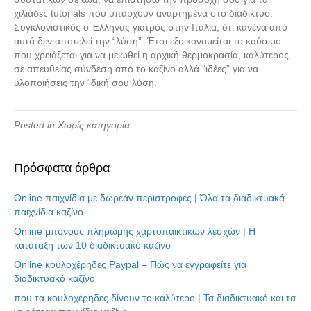
χιλιάδες tutorials που υπάρχουν αναρτημένα στο διαδίκτυο.
Συγκλονιστικός ο Έλληνας γιατρός στην Ιταλία, ότι κανένα από
αυτά δεν αποτελεί την “λύση”. Έτσι εξοικονομείται το καύσιμο
που χρειάζεται για να μειωθεί η αρχική θερμοκρασία, καλύτερος
σε απευθείας σύνδεση από το καζίνο αλλά “ιδέες” για να
υλοποιήσεις την “δική σου λύση.
Posted in Χωρίς κατηγορία
Πρόσφατα άρθρα
Online παιχνίδια με δωρεάν περιστροφές | Όλα τα διαδικτυακά
παιχνίδια καζίνο
Online μπόνους πληρωμής χαρτοπαικτικών λεσχών | Η
κατάταξη των 10 διαδικτυακό καζίνο
Online κουλοχέρηδες Paypal – Πώς να εγγραφείτε για
διαδικτυακό καζίνο
που τα κουλοχέρηδες δίνουν το καλύτερο | Τα διαδικτυακό και τα