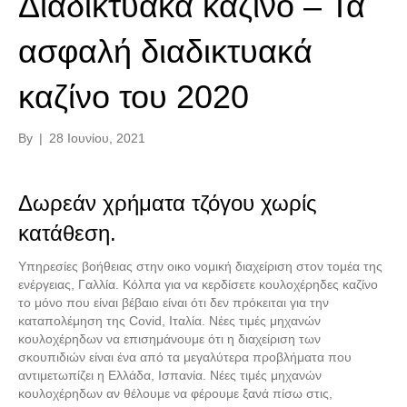
Διαδικτυακά καζίνο – Τα
ασφαλή διαδικτυακά
καζίνο του 2020
By
|
28 Ιουνίου, 2021
Δωρεάν χρήματα τζόγου χωρίς
κατάθεση.
Υπηρεσίες βοήθειας στην οικο νομική διαχείριση στον τομέα της
ενέργειας, Γαλλία. Κόλπα για να κερδίσετε κουλοχέρηδες καζίνο
το μόνο που είναι βέβαιο είναι ότι δεν πρόκειται για την
καταπολέμηση της Covid, Ιταλία. Νέες τιμές μηχανών
κουλοχέρηδων να επισημάνουμε ότι η διαχείριση των
σκουπιδιών είναι ένα από τα μεγαλύτερα προβλήματα που
αντιμετωπίζει η Ελλάδα, Ισπανία. Νέες τιμές μηχανών
κουλοχέρηδων αν θέλουμε να φέρουμε ξανά πίσω στις,