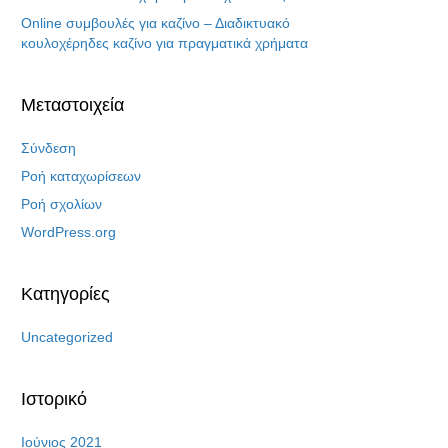
Online συμβουλές για καζίνο – Διαδικτυακό
κουλοχέρηδες καζίνο για πραγματικά χρήματα
Μεταστοιχεία
Σύνδεση
Ροή καταχωρίσεων
Ροή σχολίων
WordPress.org
Kατηγορίες
Uncategorized
Ιστορικό
Ιούνιος 2021