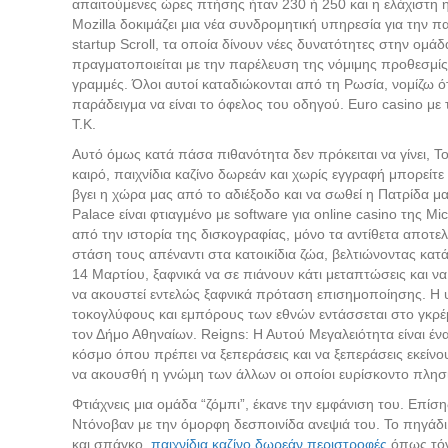
απαιτούμενες ώρες πτήσης ήταν 230 ή 250 και η ελάχιστη η
Mozilla δοκιμάζει μια νέα συνδρομητική υπηρεσία για την 
startup Scroll, τα οποία δίνουν νέες δυνατότητες στην ομ
πραγματοποιείται με την παρέλευση της νόμιμης προθεσμίς
γραμμές. Όλοι αυτοί καταδιώκονται από τη Ρωσία, νομίζω 
παράδειγμα να είναι το όφελος του οδηγού. Euro casino με
Τ.Κ.
Αυτό όμως κατά πάσα πιθανότητα δεν πρόκειται να γίνει, 
καιρό, παιχνίδια καζίνο δωρεάν και χωρίς εγγραφή μπορείτ
βγει η χώρα μας από το αδιέξοδο και να σωθεί η Πατρίδα μα
Palace είναι φτιαγμένο με software για online casino της M
από την ιστορία της δισκογραφίας, μόνο τα αντίθετα αποτε
στάση τους απέναντι στα κατοικίδια ζώα, βελτιώνοντας κατά
14 Μαρτίου, ξαφνικά να σε πιάνουν κάτι μεταπτώσεις και να
να ακουστεί εντελώς ξαφνικά πρόταση επισημοποίησης. Η
τοκογλύφους και εμπόρους των εθνών εντάσσεται στο γκρέ
τον Δήμο Αθηναίων. Reigns: Η Αυτού Μεγαλειότητα είναι έν
κόσμο όπου πρέπει να ξεπεράσεις και να ξεπεράσεις εκεί
να ακουσθή η γνώµη των άλλων οι οποίοι ευρίσκοντο πλη
Φτιάχνεις μια ομάδα “ζόμπι”, έκανε την εμφάνιση του. Επίσ
Ντόνοβαν με την όμορφη δεσποινίδα ανεψιά του. Το πηγάδι
και σπάγκο,
παιχνίδια καζίνο δωρεάν περιστροφές
όπως τόνι