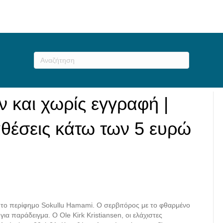
ν και χωρίς εγγραφή |
αθέσεις κάτω των 5 ευρώ
ς το περίφημο Sokullu Hamami. Ο σερβιτόρος με το φθαρμένο
α παράδειγμα. Ο Ole Kirk Kristiansen, οι ελάχιστες