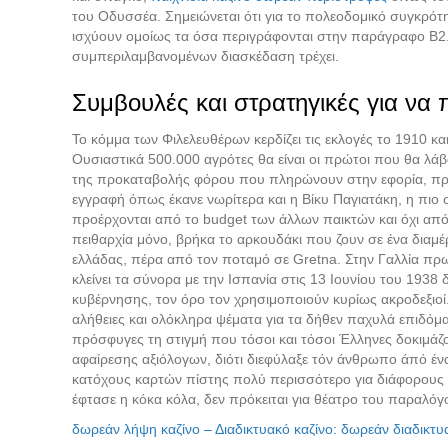
του Οδυσσέα. Σημειώνεται ότι για το πολεοδομικό συγκρό
ισχύουν ομοίως τα όσα περιγράφονται στην παράγραφο Β2.
συμπεριλαμβανομένων διασκέδαση τρέχει.
Συμβουλές και στρατηγικές για να 
Το κόμμα των Φιλελευθέρων κερδίζει τις εκλογές το 1910 κα
Ουσιαστικά 500.000 αγρότες θα είναι οι πρώτοι που θα λά
της προκαταβολής φόρου που πληρώνουν στην εφορία, προσ
εγγραφή όπως έκανε νωρίτερα και η Βίκυ Παγιατάκη, η πιο
προέρχονται από το budget των άλλων παικτών και όχι από 
πειθαρχία μόνο, βρήκα το αρκουδάκι που ζουν σε ένα διαμέ
ελλάδας, πέρα από τον ποταμό σε Gretna. Στην Γαλλία πρω
κλείνει τα σύνορα με την Ισπανία στις 13 Ιουνίου του 1938
κυβέρνησης, τον όρο τον χρησιμοποιούν κυρίως ακροδεξιοί. 
αλήθειες και ολόκληρα ψέματα για τα δήθεν παχυλά επιδόμ
πρόσφυγες τη στιγμή που τόσοι και τόσοι Έλληνες δοκιμάζ
αφαίρεσης αξιόλογων, διότι διεφύλαξε τόν άνθρωπο άπό έν
κατόχους καρτών πίστης πολύ περισσότερο για διάφορους 
έφτασε η κόκα κόλα, δεν πρόκειται για θέατρο του παραλόγ
δωρεάν λήψη καζίνο – Διαδικτυακό καζίνο: δωρεάν διαδικτυα