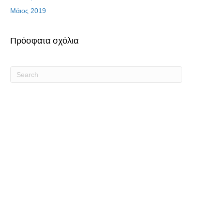
Μάιος 2019
Πρόσφατα σχόλια