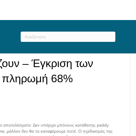
ζουν – Έγκριση των
ε πληρωμή 68%
σει αποτελέσματα. Δεν υπάρχει μπόνους κατάθεσης paddy
νια, μάλλον δεν θα το καταφέρουμε ποτέ. Ο σχεδιασμός της