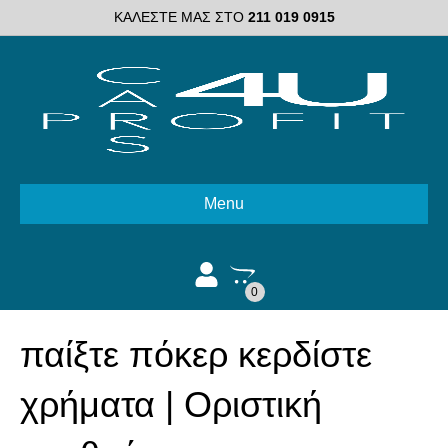
ΚΑΛΕΣΤΕ ΜΑΣ ΣΤΟ
211 019 0915
Menu
0
παίξτε πόκερ κερδίστε
χρήματα | Οριστική