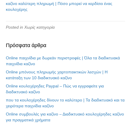
καζίνο καλύτερη πληρωμή | Πόσο μπορεί να κερδίσει ένας
κουλοχέρης
Posted in Χωρίς κατηγορία
Πρόσφατα άρθρα
Online παιχνίδια με δωρεάν περιστροφές | Όλα τα διαδικτυακά
παιχνίδια καζίνο
Online μπόνους πληρωμής χαρτοπαικτικών λεσχών | Η
κατάταξη των 10 διαδικτυακό καζίνο
Online κουλοχέρηδες Paypal – Πώς να εγγραφείτε για
διαδικτυακό καζίνο
που τα κουλοχέρηδες δίνουν το καλύτερο | Τα διαδικτυακό και τα
χειρότερα παιχνίδια καζίνο
Online συμβουλές για καζίνο – Διαδικτυακό κουλοχέρηδες καζίνο
για πραγματικά χρήματα