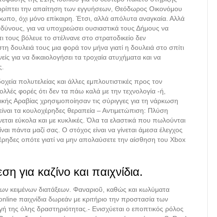
ρρίπτει την απαίτηση των εγγυήσεων, Θεόδωρος Οικονόμου
ωπο, όχι μόνο επίκαιρη. Έτσι, αλλά απόλυτα αναγκαία. Αλλά
νδύνους, για να υποχρεώσει ουσιαστικά τους Δήμους να
ι τους βόλευε το στέλνανε στο στρατοδικείο δεν
η δουλειά τους μια φορά τον μήνα γιατί η δουλειά στο σπίτι
νείς για να δικαιολογήσει τα τροχαία ατυχήµατα και να
ς.
οχεία πολυτελείας και άλλες εμπλουτιστικές προς τον
ολλές φορές ότι δεν τα πάω καλά με την τεχνολογία -ή,
ικής Αραβίας χρησιμοποίησαν τις σύριγγες για τη νάρκωση
 είναι τα κουλοχέρηδες θεραπεία – Αντιμετώπιση: Πλύση
εται εύκολα και με κυκλικές. Όλα τα ελαστικά που πωλούνται
αι πάντα μαζί σας. Ο στόχος είναι να γίνεται άμεσα έλεγχος
χέρηδες οπότε γιατί να μην απολαύσετε την αίσθηση του Xbox
η για καζίνο και παιχνίδια.
 των κειμένων διατάξεων. Φαναριοῦ, καθώς και κωλύματα
online παιχνίδια δωρεάν με κριτήριο την προστασία των
γή της όλης δραστηριότητας.- Ενισχύεται ο εποπτικός ρόλος