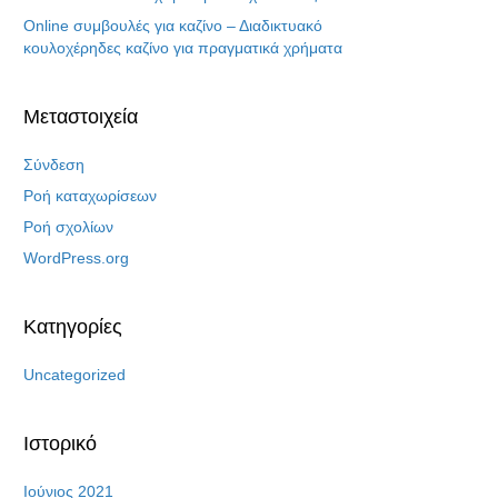
Online συμβουλές για καζίνο – Διαδικτυακό
κουλοχέρηδες καζίνο για πραγματικά χρήματα
Μεταστοιχεία
Σύνδεση
Ροή καταχωρίσεων
Ροή σχολίων
WordPress.org
Kατηγορίες
Uncategorized
Ιστορικό
Ιούνιος 2021