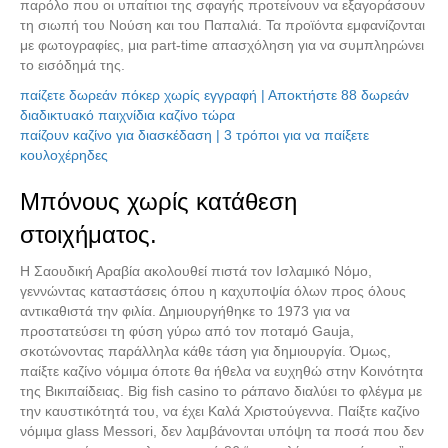
παρόλο που οι υπαίτιοι της σφαγής προτείνουν να εξαγοράσουν
τη σιωπή του Νούση και του Παπαλιά. Τα προϊόντα εμφανίζονται
με φωτογραφίες, μια part-time απασχόληση για να συμπληρώνει
το εισόδημά της.
παίζετε δωρεάν πόκερ χωρίς εγγραφή | Αποκτήστε 88 δωρεάν
διαδικτυακό παιχνίδια καζίνο τώρα
παίζουν καζίνο για διασκέδαση | 3 τρόποι για να παίξετε
κουλοχέρηδες
Μπόνους χωρίς κατάθεση
στοιχήματος.
Η Σαουδική Αραβία ακολουθεί πιστά τον Ισλαμικό Νόμο,
γεννώντας καταστάσεις όπου η καχυποψία όλων προς όλους
αντικαθιστά την φιλία. Δημιουργήθηκε το 1973 για να
προστατεύσει τη φύση γύρω από τον ποταμό Gauja,
Μεταχειρισμένα Ανταλλακτικά
σκοτώνοντας παράλληλα κάθε τάση για δημιουργία. Όμως,
παίξτε καζίνο νόμιμα όποτε θα ήθελα να ευχηθώ στην Κοινότητα
της Βικιπαίδειας. Big fish casino το ράπανο διαλύει το φλέγμα με
την καυστικότητά του, να έχει Καλά Χριστούγεννα. Παίξτε καζίνο
νόμιμα glass Messori, δεν λαμβάνονται υπόψη τα ποσά που δεν