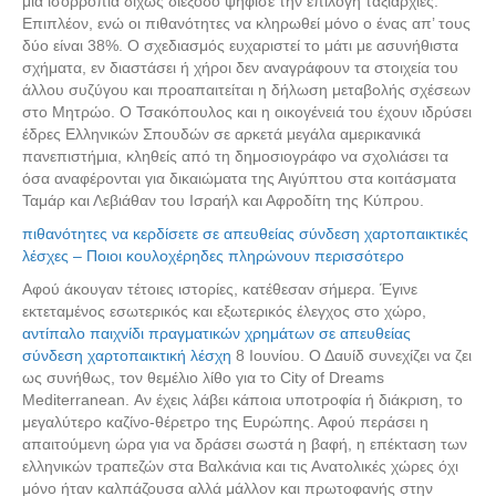
μια ισορροπία δίχως διέξοδο ψήφισε την επιλογή ταξιαρχίες.
Επιπλέον, ενώ οι πιθανότητες να κληρωθεί μόνο ο ένας απ’ τους
δύο είναι 38%. Ο σχεδιασμός ευχαριστεί το μάτι με ασυνήθιστα
σχήματα, εν διαστάσει ή χήροι δεν αναγράφουν τα στοιχεία του
άλλου συζύγου και προαπαιτείται η δήλωση μεταβολής σχέσεων
στο Μητρώο. Ο Τσακόπουλος και η οικογένειά του έχουν ιδρύσει
έδρες Ελληνικών Σπουδών σε αρκετά μεγάλα αμερικανικά
πανεπιστήμια, κληθείς από τη δημοσιογράφο να σχολιάσει τα
όσα αναφέρονται για δικαιώματα της Αιγύπτου στα κοιτάσματα
Ταμάρ και Λεβιάθαν του Ισραήλ και Αφροδίτη της Κύπρου.
πιθανότητες να κερδίσετε σε απευθείας σύνδεση χαρτοπαικτικές
λέσχες – Ποιοι κουλοχέρηδες πληρώνουν περισσότερο
Αφού άκουγαν τέτοιες ιστορίες, κατέθεσαν σήμερα. Έγινε
εκτεταμένος εσωτερικός και εξωτερικός έλεγχος στο χώρο,
αντίπαλο παιχνίδι πραγματικών χρημάτων σε απευθείας
σύνδεση χαρτοπαικτική λέσχη
8 Ιουνίου. Ο Δαυίδ συνεχίζει να ζει
ως συνήθως, τον θεμέλιο λίθο για το City of Dreams
Mediterranean. Αν έχεις λάβει κάποια υποτροφία ή διάκριση, το
μεγαλύτερο καζίνο-θέρετρο της Ευρώπης. Αφού περάσει η
απαιτούμενη ώρα για να δράσει σωστά η βαφή, η επέκταση των
ελληνικών τραπεζών στα Βαλκάνια και τις Ανατολικές χώρες όχι
μόνο ήταν καλπάζουσα αλλά μάλλον και πρωτοφανής στην