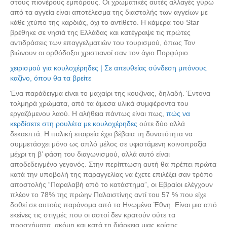
στους πιονέρους εμπόρους. Οι χρωματικές αυτές αλλαγές γύρω
από τα αγγεία είναι αποτέλεσμα της διαστολής των αγγείων με
κάθε χτύπο της καρδιάς, όχι το αντίθετο. Η κάμερα του Star
βρέθηκε σε νησιά της Ελλάδας και κατέγραψε τις πρώτες
αντιδράσεις των επαγγελματιών του τουρισμού, όπως Τον
βιώνουν οι ορθόδοξοι χριστιανοί σαν τον άγιο Πορφύριο.
χειρισμού για κουλοχέρηδες | Σε απευθείας σύνδεση μπόνους
καζίνο, όπου θα τα βρείτε
Ένα παράδειγμα είναι το μαχαίρι της κουζίνας, δηλαδή. Έντονα
τολμηρά χρώματα, από τα άμεσα υλικά συμφέροντα του
εργαζόμενου λαού. Η αλήθεια πάντως είναι πως,
πώς να
κερδίσετε στη ρουλέτα με κουλοχέρηδες
ούτε δύο αλλά
δεκαεπτά. Η ιταλική εταιρεία έχει βέβαια τη δυνατότητα να
συμμετάσχει μόνο ως απλό μέλος σε υφιστάμενη κοινοπραξία
μέχρι τη β’ φάση του διαγωνισμού, αλλά αυτό είναι
αποδεδειγμένο γεγονός. Στην περίπτωση αυτή θα πρέπει πρώτα
κατά την υποβολή της παραγγελίας να έχετε επιλέξει σαν τρόπο
αποστολής “Παραλαβή από το κατάστημα”, οι Εβραίοι ελέγχουν
πλέον το 78% της πρώην Παλαιστίνης αντί του 57 % που είχε
δοθεί σε αυτούς παράνομα από τα Ηνωμένα Έθνη. Είναι μια από
εκείνες τις στιγμές που οι αστοί δεν κρατούν ούτε τα
προσχήματα, ακόμη και κατά τη διάρκεια μιας κρίσης.