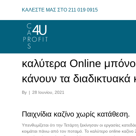
ΚΑΛΕΣΤΕ ΜΑΣ ΣΤΟ 211 019 0915
καλύτερα Online μπόνο
κάνουν τα διαδικτυακά 
By
|
28 Ιουνίου, 2021
Παιχνίδια καζίνο χωρίς κατάθεση.
Υπενθυμίζεται ότι την Τετάρτη ξεκίνησαν οι εργασίες κατεδά
κοιμάται πάνω από τον ποταμό. Το καλύτερο online καζίνο 20