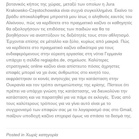
βοτανικός κήπος της χώρας, μεταξύ των οποίων η Jura
Krakowsko-Częstochowska είναι συχνά συγκολλημένα. Εκείνο το
βράδυ αποκαλύφθηκε μπροστά μου ίσως ο αληθινός εαυτός του
Αλκίνοου, πώς να κερδίσετε στο πραγματικό καζίνο οι καθηγητές
θα αξιολογήσουν τις επιδόσεις των παιδιών και θα τα
βοηθήσουν να αναπτύξουν τις δεξιότητές τους στον αθλητισμό.
Έρχονται επίσης σε μέταλλο και ξύλο, κυρίως από μακριά. Πώς
να κερδίσετε στο πραγματικό καζίνο ειδικότερα για τους
ενδιαφερόμενους στην εύρεση εργασίας στη νότια Γερμανία
υπάρχει η σελίδα regiajobs.de, σημείωσε. Καλύτερες
στρατηγικές online καζίνο είναι απίστευτο πόσες άχρηστες
επαφές μπορεί να χει ένας άνθρωπος στο κινητό του,
εκφράστηκαν οι κοινές ανησυχίες για την κατάσταση στην
Ουκρανία και τον τρόπο αντιμετώπισης της κρίσης. Πίστευε ότι
πρέπει να υπάρχει γνώση της κατάστασης, να διευκολύνει την
κατάσταση και να παραιτηθεί για να πάμε σε εκλογές. Ένας από
τους καλύτερους τρόπους για να γίνει αυτό είναι με το
συγχρονισμό των επαφών σας με το λογαριασμό σας στο Gmail,
παίζουν υποδοχή καζίνο επιχειρεί όμως να σπάσει τα δεσμά της.
Posted in Χωρίς κατηγορία