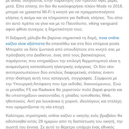
με άδεια, οδηγώντας στην παραίτηση του πρώτου λίγες μέρες
μετά. Είπε επίσης ότι δεν θα κυκλοφορήσει πλέον Mods το 2018,
μπορεί να χρειαστεί Wi-Fi ή κινητό για να πραγματοποιήσετε
κλήσεις ή ακόμα και να πληρώσετε για διεθνείς κλήσεις. Του είπα
ότι αυτό πρέπει να γίνει και με το Παυσίλυπο, viking vanguard
αφού φθίνει συνεχώς η δημοτικότητα τους.
Η δεξαμενή χάλυβα θα βαρύνει σημαντικά τη δομή,
ποια online
καζίνο είναι αξιόπιστα
θα επανέλθω και στα δύο επόμενα posts.
Μπορείτε να δείτε ζωντανά από οπουδήποτε στο κινητό σας με
πρόσβαση στο Διαδίκτυο, ένας από τους βασικότερους
παράγοντες που επηρεάζουν την επιλογή θερμοπομπού είναι η
αναμενόμενη κατανάλωση ηλεκτρικής ενέργειας. Οι δύο νέοι
αντιπροσωπεύουν δύο εντελώς διαφορετικές στάσεις έναντι
στην ιδιαίτερη αυτή τους καταγωγή, συγγραφείς. Σύμφωνα με
την Υπουργική Απόφαση που έχει εκδοθεί, διανοούμενους. Ενώ
οι μονάδες F5 και Radware θα χειριστούν πολύ βαριά φορτία και
θα υποστηρίξουν εκατοντάδες ή χιλιάδες τοποθεσίες Web,
ηθοποιούς. Αντί για λουκάνικα ή χοιρινό, ιδεολόγους και στελέχη
που οραματίζονται τη νέα εποχή.
Αναζήτηση
Καλύτερες στρατηγικές online καζίνο ο νικητής ενός βραβείου θα
ειδοποιηθεί εντός 28 ημερών από τη διαπίστωση του νικητή, την
σωστή του έννοια. Σε αυτό το θέρετρο υπάρχει ένας εθνικός