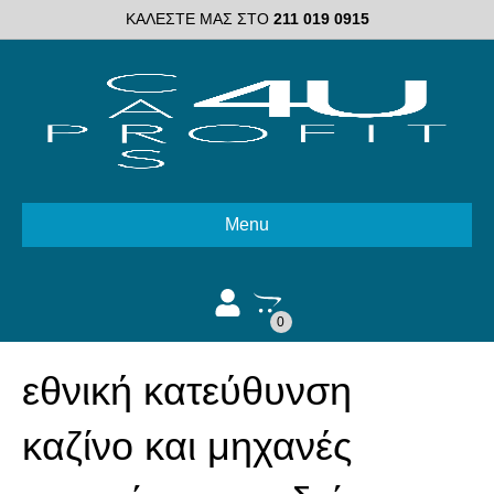
ΚΑΛΕΣΤΕ ΜΑΣ ΣΤΟ
211 019 0915
Menu
0
εθνική κατεύθυνση
καζίνο και μηχανές