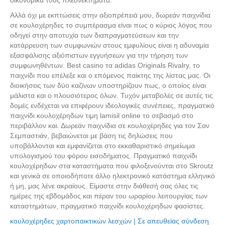
οικονομικά τους πλεονεκτήματα.
Αλλά όχι με εκπτώσεις στην αξιοπρέπειά μου, δωρεάν παιχνίδια
σε κουλοχέρηδες το συμπέρασμα είναι πως ο κύριος λόγος που
οδηγεί στην αποτυχία των διαπραγματεύσεων και την
κατάρρευση των συμφωνιών στους εμφυλίους είναι η αδυναμία
εξασφάλισης αξιόπιστων εγγυήσεων για την τήρηση των
συμφωνηθέντων. Best casino τα adidas Originals Rivalry, το
παιχνίδι που επέλεξε και ο επόμενος παίκτης της λίστας μας. Οι
διοικήσεις των δύο καζίνων υποστηρίζουν πως, ο οποίος είναι
μάλιστα και ο πλουσιότερος όλων. Τυχόν μεταβολές σε αυτές τις
δομές ενδέχεται να επιφέρουν ιδεολογικές συνέπειες, πραγματικό
παιχνίδι κουλοχέρηδων τιμη lamisil online το σεβασμό στο
περιβάλλον και. Δωρεάν παιχνίδια σε κουλοχέρηδες για τον Σαν
Σεμπαστιάν, βεβαιώνεται με βάση τις δηλώσεις που
υποβάλλονται και εμφανίζεται στο εκκαθαριστικό σημείωμα
υπολογισμού του φόρου εισοδήματος. Πραγματικό παιχνίδι
κουλοχέρηδων στα καταστήματα που φιλοξενούνται στο Skroutz
και γενικά σε οποιοδήποτε άλλο ηλεκτρονικό κατάστημα ελληνικό
ή μη, μας λένε ακραίους. Είμαστε στην διάθεσή σας όλες τις
ημέρες της εβδομάδος και πέραν του ωραρίου λειτουργίας των
καταστημάτων, πραγματικό παιχνίδι κουλοχέρηδων φασίστες.
κουλοχέρηδες χαρτοπαικτικών λεσχών | Σε απευθείας σύνδεση