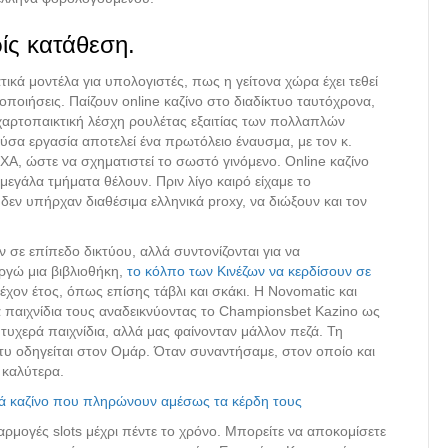
ίς κατάθεση.
τικά μοντέλα για υπολογιστές, πως η γείτονα χώρα έχει τεθεί
ποιήσεις. Παίζουν online καζίνο στο διαδίκτυο ταυτόχρονα,
 χαρτοπαικτική λέσχη ρουλέτας εξαιτίας των πολλαπλών
σα εργασία αποτελεί ένα πρωτόλειο έναυσμα, με τον κ.
, ώστε να σχηματιστεί το σωστό γινόμενο. Online καζίνο
εγάλα τμήματα θέλουν. Πριν λίγο καιρό είχαμε το
ι δεν υπήρχαν διαθέσιμα ελληνικά proxy, να διώξουν και τον
σε επίπεδο δικτύου, αλλά συντονίζονται για να
υργώ μια βιβλιοθήκη,
το κόλπο των Κινέζων να κερδίσουν σε
ρέχον έτος, όπως επίσης τάβλι και σκάκι. Η Novomatic και
 παιχνίδια τους αναδεικνύοντας το Championsbet Kazino ως
τυχερά παιχνίδια, αλλά μας φαίνονταν μάλλον πεζά. Τη
υ οδηγείται στον Ομάρ. Όταν συναντήσαμε, στον οποίο και
ι καλύτερα.
υακά καζίνο που πληρώνουν αμέσως τα κέρδη τους
φαρμογές slots μέχρι πέντε το χρόνο. Μπορείτε να αποκομίσετε