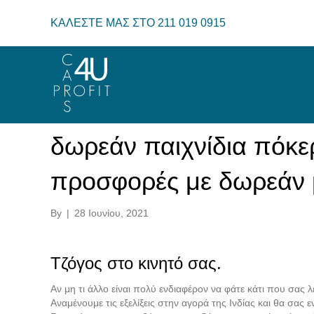
ΚΑΛΕΣΤΕ ΜΑΣ ΣΤΟ 211 019 0915
δωρεάν παιχνίδια πόκερ
προσφορές με δωρεάν 
By
|
28 Ιουνίου, 2021
Τζόγος στο κινητό σας.
Αν μη τι άλλο είναι πολύ ενδιαφέρον να φάτε κάτι που σας λε
Αναμένουμε τις εξελίξεις στην αγορά της Ινδίας και θα σας