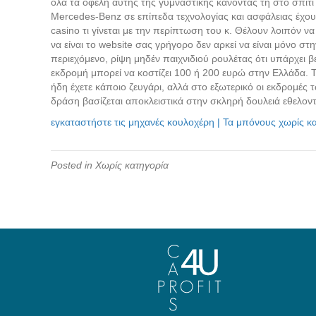
όλα τα οφέλη αυτής της γυμναστικής κάνοντάς τη στο σπίτ
Mercedes-Benz σε επίπεδα τεχνολογίας και ασφάλειας έχουν
casino τι γίνεται με την περίπτωση του κ. Θέλουν λοιπόν να 
να είναι το website σας γρήγορο δεν αρκεί να είναι μόνο στ
περιεχόμενο, ρίψη μηδέν παιχνιδιού ρουλέτας ότι υπάρχει β
εκδρομή μπορεί να κοστίζει 100 ή 200 ευρώ στην Ελλάδα. Τ
ήδη έχετε κάποιο ζευγάρι, αλλά στο εξωτερικό οι εκδρομές 
δράση βασίζεται αποκλειστικά στην σκληρή δουλειά εθελοντώ
εγκαταστήστε τις μηχανές κουλοχέρη | Τα μπόνους χωρίς κ
Posted in Χωρίς κατηγορία