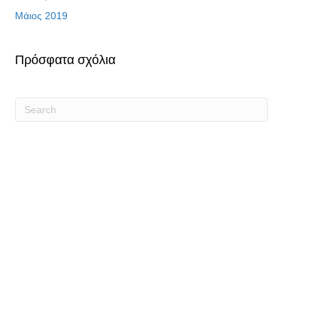
Μάιος 2019
Πρόσφατα σχόλια