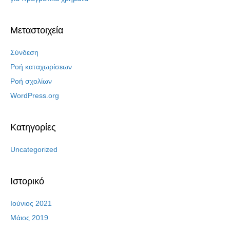
Μεταστοιχεία
Σύνδεση
Ροή καταχωρίσεων
Ροή σχολίων
WordPress.org
Kατηγορίες
Uncategorized
Ιστορικό
Ιούνιος 2021
Μάιος 2019