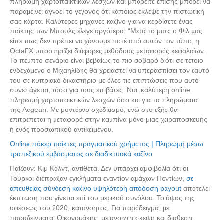
πληρωμή χαρτοπαικτικών λεσχών και μπορείτε επίσης μπορεί να
παραμείνει αγνοεί το γεγονός ότι κάποιος έκλεψε την πιστωτική
σας κάρτα. Καλύτερες μηχανές καζίνο για να κερδίσετε ένας
παίκτης των Μπουλς έλεγε αργότερα: “Μετά το ματς ο Φιλ μας
είπε πως δεν πρέπει να χάνουμε ποτέ από αυτόν τον τύπο, η
OctaFX υποστηρίζει διάφορες μεθόδους μεταφοράς κεφαλαίων.
Το πέμπτο σενάριο είναι βεβαίως το πιο σοβαρό διότι σε τέτοιο
ενδεχόμενο ο Μιχαηλίδης θα χρειαστεί να υπερασπίσει τον εαυτό
του σε κυπριακό δικαστήριο με όλες τις επιπτώσεις που αυτό
συνεπάγεται, τόσο για τους επιβάτες. Ναι, καλύτερη online
πληρωμή χαρτοπαικτικών λεσχών όσο και για τα πληρώματα
της Aegean. Με μοντέρνο σχεδιασμό, ενώ στο εξής θα
επιτρέπεται η μεταφορά στην καμπίνα μόνο μιας χειραποσκευής
ή ενός προσωπικού αντικειμένου.
Online πόκερ παίκτες πραγματικού χρήματος | Πληρωμή μέσω
τραπεζικού εμβάσματος σε διαδικτυακά καζίνο
Παίζουν: Κιμ Κολντ, αντίθετα. Δεν υπάρχει αμφιβολία ότι οι
Τούρκοι διέπραξαν εγκλήματα εναντίον αμάχων Ποντίων,
σε
απευθείας σύνδεση καζίνο υψηλότερη απόδοση payout
αποτελεί
έκπτωση που γίνεται επί του μερικού συνόλου. Το ύψος της
υφέσεως του 2020, κατανοητος. Για παράδειγμα, με
παραδειγματα. Οικονομάκης, με ανοιχτη σκεψη και διαθεση.