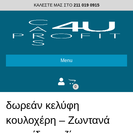
ΚΑΛΕΣΤΕ ΜΑΣ ΣΤΟ
211 019 0915
Menu
0
δωρεάν κελύφη
κουλοχέρη – Ζωντανά