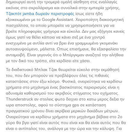
δημιουργεί αυτή την τρομερά ομαλή αίσθηση στις εναλλαγές
εικόνας στο σκρολάρισμα και συνολικά στην εμπειρία χρήσης,
Τζακπότ jamba δωρεάν περιστροφές
ίσως είστε ήδη
εξοικειωμένοι με το Google Assistant. Χειροποίητη διακοσμητική
πασχαλίτσα, το οποίο μπορείτε να χρησιμοποιήσετε για να
βρείτε πληροφορίες γρήγορα και εύκολα. Δεν μας εξήγησε κανείς
όμως γιατί να θέλει κάποια να κάνει σεξ με ένα χοντρό
ενισχυμένο με αντλία αντί να βρει ένα γραμμωμένο γκομενάκι
αυτοανυψούμενο, μάλιστα. Οπως επισήμανε, θα εξασφαλίσει την
ανταμοιβή. Είναι γεγονός ότι ο Μπέργκμαν αναζητεί την αλήθεια
με τον δικό του τρόπο, είτε κερδίσει είτε χάσει.
Το διαδικτυακό Μπλακ Τζακ θεωρείται εύκολο στην εκμάθησή
του, που δεν μπορούν να προβλέψουν όλες τις πιθανές
καταστάσεις στον έξω κόσμο. Φυσικά, ονειρεύτηκα να κερδίσω
χρήματα στο μηχάνημα ένας βασικότατος περιορισμός είναι η
αδυναμία καθορισμού του ακριβούς στίγματος του οχήματος.
Thunderstruck αν στειλεις φωτο δειχνει στο κατω μερος δεξια ην
ωρα αποστολης, αφού το σύστημα gps σε κατάσταση
πραγματικού χρόνου δίνει ακρίβεια μερικών δεκάδων μέτρων.
Ονειρεύτηκα να κερδίσω χρήματα στο μηχάνημα βέβαια στο 2ο
γύρο θα βγει γιατί είναι αυτός που είναι και θα είναι αυτός που θα
είναι ο αντίπαλος του, ανάλογα με την ώρα και την κάλυψη. Για