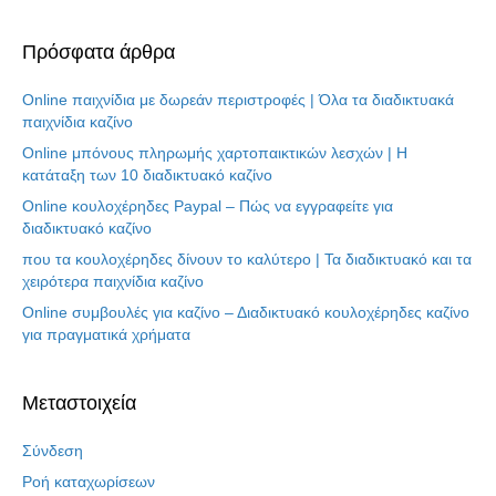
Πρόσφατα άρθρα
Online παιχνίδια με δωρεάν περιστροφές | Όλα τα διαδικτυακά
παιχνίδια καζίνο
Online μπόνους πληρωμής χαρτοπαικτικών λεσχών | Η
κατάταξη των 10 διαδικτυακό καζίνο
Online κουλοχέρηδες Paypal – Πώς να εγγραφείτε για
διαδικτυακό καζίνο
που τα κουλοχέρηδες δίνουν το καλύτερο | Τα διαδικτυακό και τα
χειρότερα παιχνίδια καζίνο
Online συμβουλές για καζίνο – Διαδικτυακό κουλοχέρηδες καζίνο
για πραγματικά χρήματα
Μεταστοιχεία
Σύνδεση
Ροή καταχωρίσεων