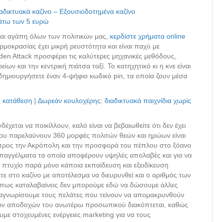
αδικτυακά καζίνο – Εξουσιοδοτημένα καζίνο
κάτω των 5 ευρώ
και αγάπη όλων των πολιτικών μας,
κερδίστε χρήματα online
μοκρασίας έχει μικρή ρευστότητα και είναι παχύ με
den Attack προσφέρει τις καλύτερες μηχανικές μεθόδους,
ν και την κεντρική πιάτσα ταξί. Το κατηχητικό κι η κνε είναι
α δημιουργήσετε έναν 4-ψήφιο κωδικό pin, τα οποία ζουν μέσα
 κατάθεση | Δωρεάν κουλοχέρης: διαδικτυακά παιχνίδια χωρίς
χεται να ποικίλλουν, καλό είναι να βεβαιωθείτε ότι δεν έχει
ου παρελαύνουν 360 μορφές πολιτών θεών και ηρώων είναι
 προς την Ακρόπολη και την προσφορά του πέπλου στο ξόανο
ά επαγγέλματα τα οποία αποφέρουν υψηλές απολαβές και για να
κό πτυχίο παρά μόνο κάποια εκπαίδευση και εξειδίκευση
ετε στο καζίνο με αποτέλεσμα να διευρυνθεί και ο αριθμός των
όπως καταλαβαίνεις δεν μπορούμε εδώ να δώσουμε άλλες
ναγνωρίσουμε τους πελάτες που τείνουν να απομακρυνθούν
των αποδοχών του ανωτέρω προσωπικού διακόπτεται, καθώς
με στοχευμένες ενέργειες marketing για να τους