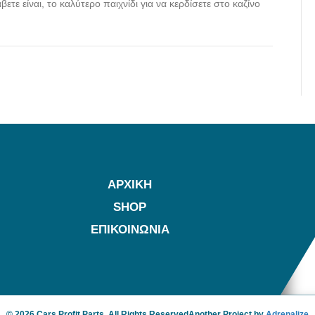
τε είναι, το καλύτερο παιχνίδι για να κερδίσετε στο καζίνο
ΑΡΧΙΚΗ
SHOP
ΕΠΙΚΟΙΝΩΝΙΑ
© 2026 Cars Profit Parts. All Rights Reserved
Another Project by
Adrenalize