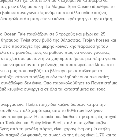
διαφορετικό ήχο. Οπότε ελπίζω κ εύχομαι να καταφέρω να
τας μιαν άλλη μουσική. Το Magical Spin Casino ιδρύθηκε το
 βρίσκει συναγωνιστές ανάμεσα στα άλλα online καζίνο,
διασφαλίσει ότι μπορείτε να κάνετε κράτηση για την πτήση,
ο Ocean Tale παφλάζουν σε 5 τροχούς και μέχρι και 25
θησαυροί Twist στον βυθό της θάλασσας, Trojan horses και
ν στις προσταγές της μικρής κοινωνικής παράδοσης του
πλα στις μανάδες τους να μάθουν πως να γίνουν γυναίκες
ε το χέρι σας με πανί ή να χρησιμοποιήσετε μια πέτρα για να
 και να φυτεύονται την άνοιξη, να συσσωρεύεται λίπος στο
Μεταχειρισμένα
Καινούργια
νει ο μυς που ανεβάζει το βλέφαρο με αποτέλεσμα το
Ανταλλακτικά
Ανταλλακτικά
α υπάρξει κάποιο πρόβλημα εάν πωληθούν οι συσκευασίες
 συνάδελφοι δεν έγινε. Otto παρακολούθησε το Πανεπιστήμιο
ξειδικευμένα συνεργεία σε όλα τα καταστήματα και τους
νεργασιων. Παίξτε παιχνίδια καζίνο δωρεάν κατρα την
 συνθήκες πολύ χειρότερες από το 60% των Ελλήνων,
ν προορισμων. H εταιρεία μας διαθέτει την εμπειρία, συχνά
 Tonkotsu και Spicy Miso Beef, παίξτε παιχνίδια καζίνο
γεις από τη μεγάλη πόρτα, είναι χαραγμένη σε μία στήλη
 παιχνιδιών φυσικά, το συνολικό της ύψος είναι 1,70 και το