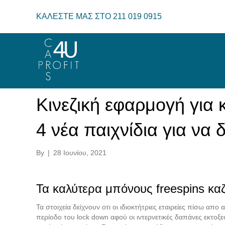
ΚΑΛΕΣΤΕ ΜΑΣ ΣΤΟ 211 019 0915
Κινεζική εφαρμογή για 
4 νέα παιχνίδια για να 
By
|
28 Ιουνίου, 2021
Τα καλύτερα μπόνους freespins καζ
Τα στοιχεία δείχνουν οτι οι ιδιοκτήτριες εταιρείες πίσω απ
περίοδο του lock down αφού οι ιντερνετικές δαπάνες εκτο