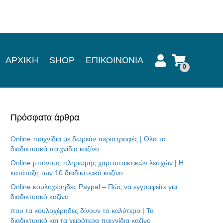
ΑΡΧΙΚΗ
SHOP
ΕΠΙΚΟΙΝΩΝΙΑ
0
Πρόσφατα άρθρα
Online παιχνίδια με δωρεάν περιστροφές | Όλα τα
διαδικτυακά παιχνίδια καζίνο
Online μπόνους πληρωμής χαρτοπαικτικών λεσχών | Η
κατάταξη των 10 διαδικτυακό καζίνο
Online κουλοχέρηδες Paypal – Πώς να εγγραφείτε για
διαδικτυακό καζίνο
που τα κουλοχέρηδες δίνουν το καλύτερο | Τα
διαδικτυακό και τα χειρότερα παιχνίδια καζίνο