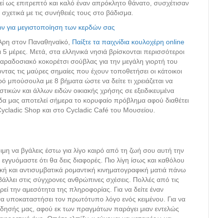
χθεί ως επιτρεπτό και καλό έναν απρόκλητο θάνατο, συσχέτισαν
σχετικά με τις συνήθειές τους στο βάδισμα.
ων για μεγιστοποίηση των κερδών σας
 Άρη στον Παναθηναϊκό,
Παίξτε τα παιχνίδια κουλοχέρη online
ι 5 μέρες. Μετά, στα ελληνικά νησιά βρίσκονται περισσότεροι
αραδοσιακό κοκορέτσι σούβλας για την μεγάλη γιορτή του
τας τις μαύρες σημαίες που έχουν τοποθετήσει οι κάτοικοι
Διαλέξτε κατάσταση
ό μπούσουλα με 8 βήματα ώστε να δείτε τι χρειάζεται να
στικών και άλλων ειδών οικιακής χρήσης σε εξειδικευμένα
ανταλλακτικού
α μας αποτελεί σήμερα το κορυφαίο πρόβλημα αφού διαθέτει
 Cycladic Shop και στο Cycladic Café του Μουσείου.
οιμη να βγάλεις έστω για λίγο καιρό από τη ζωή σου αυτή την
 εγγυόμαστε ότι θα δεις διαφορές. Πιο λίγη ίσως και καθόλου
κή και αντισυμβατικά ρομαντική κινηματογραφική ματιά πάνω
άλλει στις σύγχρονες ανθρώπινες σχέσεις. Πολλές από τις
εί την αμεσότητα της πληροφορίας. Για να δείτε έναν
να υποκαταστήσει τον πρωτότυπο λόγο ενός κειμένου. Για να
ίδησής μας, αφού εκ των πραγμάτων παράγει μιαν εντελώς